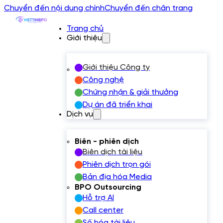
Chuyển đến nội dung chính
Chuyển đến chân trang
Trang chủ
Giới thiệu
Giới thiệu Công ty
Công nghệ
Chứng nhận & giải thưởng
Dự án đã triển khai
Dịch vụ
Biên - phiên dịch
Biên dịch tài liệu
Phiên dịch trọn gói
Bản địa hóa Media
BPO Outsourcing
Hỗ trợ AI
Call center
Số hóa tài liệu