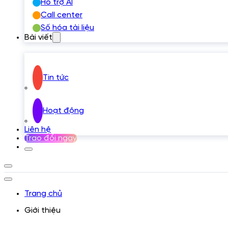
Hỗ trợ AI
Call center
Số hóa tài liệu
Bài viết
Tin tức
Hoạt động
Liên hệ
Trao đổi ngay
Trang chủ
Giới thiệu