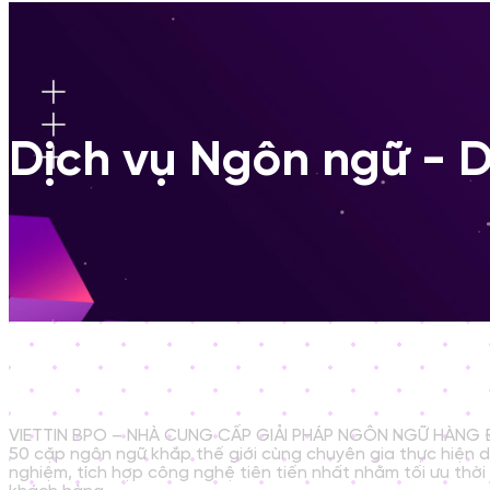
Dịch vụ Ngôn ngữ - D
VIETTIN BPO – NHÀ CUNG CẤP GIẢI PHÁP NGÔN NGỮ HÀNG Đ
50 cặp ngôn ngữ khắp thế giới cùng chuyên gia thực hiện d
nghiệm, tích hợp công nghệ tiên tiến nhất nhằm tối ưu thời 