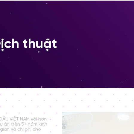
ịch thuật
ẦU VIỆT NAM với hơn
ự án trên 5+ năm kinh
gian và chi phí cho