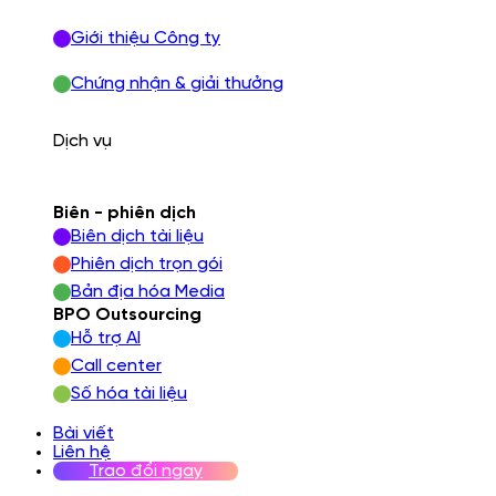
Giới thiệu Công ty
Chứng nhận & giải thưởng
Dịch vụ
Biên - phiên dịch
Biên dịch tài liệu
Phiên dịch trọn gói
Bản địa hóa Media
BPO Outsourcing
Hỗ trợ AI
Call center
Số hóa tài liệu
Bài viết
Liên hệ
Trao đổi ngay