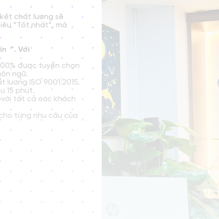
 kết chất lượng sẽ
iêu “Tốt nhất”, mà
ín ”. Với
 100% được tuyển chọn
gôn ngữ.
t lương ISO 9001:2015.
u 15 phút.
 với tất cả các khách
t cho từng nhu cầu của