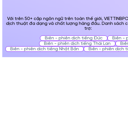
Với trên 50+ cặp ngôn ngữ trên toàn thế giới, VIETTINBPO
dịch thuật đa dạng và chất lượng hàng đầu. Danh sách 
trợ:
Biên - phiên dịch tiếng Đức
Biên - 
Biên - phiên dịch tiếng Thái Lan
Biê
Biên - phiên dịch tiếng Nhật Bản
Biên - phiên dịch 