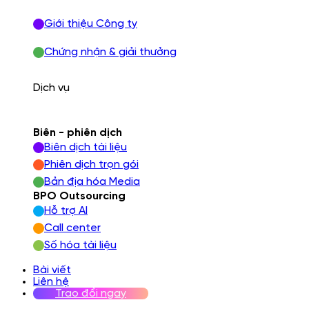
Giới thiệu Công ty
Chứng nhận & giải thưởng
Dịch vụ
Biên - phiên dịch
Biên dịch tài liệu
Phiên dịch trọn gói
Bản địa hóa Media
BPO Outsourcing
Hỗ trợ AI
Call center
Số hóa tài liệu
Bài viết
Liên hệ
Trao đổi ngay