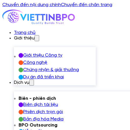
Chuyển đến nội dung chính
Chuyển đến chân trang
Trang chủ
Giới thiệu
Giới thiệu Công ty
Công nghệ
Chứng nhận & giải thưởng
Dự án đã triển khai
Dịch vụ
Biên - phiên dịch
Biên dịch tài liệu
Phiên dịch trọn gói
Bản địa hóa Media
BPO Outsourcing