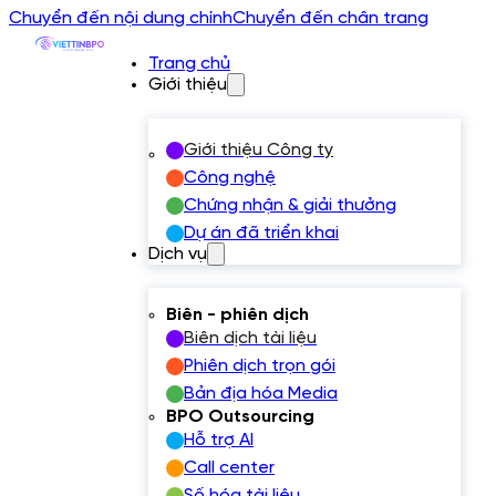
Chuyển đến nội dung chính
Chuyển đến chân trang
Trang chủ
Giới thiệu
Giới thiệu Công ty
Công nghệ
Chứng nhận & giải thưởng
Dự án đã triển khai
Dịch vụ
Biên - phiên dịch
Biên dịch tài liệu
Phiên dịch trọn gói
Bản địa hóa Media
BPO Outsourcing
Hỗ trợ AI
Call center
Số hóa tài liệu