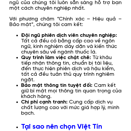
ngũ của chúng tôi luôn sẵn sàng hỗ trợ bạn
một cách chuyên nghiệp nhất.
Với phương châm “Chính xác – Hiệu quả –
Bảo mật”, chúng tôi cam kết:
Đội ngũ phiên dịch viên chuyên nghiệp:
Tất cả đều có bằng cấp cao về ngôn
ngữ, kinh nghiệm dày dặn và kiến thức
chuyên sâu về ngành thuốc lá.
Quy trình làm việc chặt chẽ:
Từ khâu
tiếp nhận thông tin, chuẩn bị tài liệu,
đến thực hiện phiên dịch và hậu kiểm,
tất cả đều tuân thủ quy trình nghiêm
ngặt.
Bảo mật thông tin tuyệt đối:
Cam kết
giữ bí mật mọi thông tin quan trọng của
khách hàng.
Chi phí cạnh tranh:
Cung cấp dịch vụ
chất lượng cao với mức giá hợp lý, minh
bạch.
Tại sao nên chọn Việt Tín