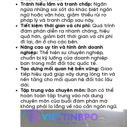
Tránh hiểu lầm và tranh chấp:
Ngăn
ngừa những sai sót do khác biệt ngôn
ngữ hoặc văn hóa, giảm thiểu rủi ro
pháp lý và tranh chấp sau này.
Tiết kiệm thời gian và chi phí:
Quá trình
đàm phán diễn ra nhanh chóng, hiệu
quả hơn, giảm bớt thời gian và chi phí
đi lại, ăn ở cho các bên.
Nâng cao uy tín và hình ảnh doanh
nghiệp:
Thể hiện sự chuyên nghiệp,
chuẩn bị kỹ lưỡng của doanh nghiệp
bạn trong mắt đối tác quốc tế.
Tạo dựng mối quan hệ bền vững:
Giao
tiếp hiệu quả giúp xây dựng lòng tin và
nền tảng cho mối quan hệ đối tác lâu
dài.
Tập trung vào chuyên môn:
Bạn có thể
hoàn toàn tập trung vào nội dung
chuyên môn của buổi đàm phán mà
không phải lo lắng về rào cản ngôn ngữ.