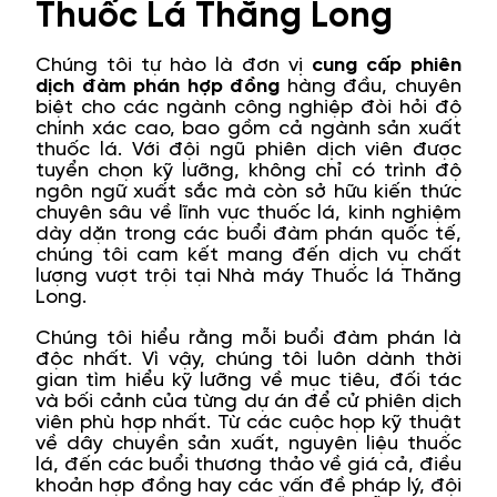
Thuốc Lá Thăng Long
Chúng tôi tự hào là đơn vị
cung cấp phiên
dịch đàm phán hợp đồng
hàng đầu, chuyên
biệt cho các ngành công nghiệp đòi hỏi độ
chính xác cao, bao gồm cả ngành sản xuất
thuốc lá. Với đội ngũ phiên dịch viên được
tuyển chọn kỹ lưỡng, không chỉ có trình độ
ngôn ngữ xuất sắc mà còn sở hữu kiến thức
chuyên sâu về lĩnh vực thuốc lá, kinh nghiệm
dày dặn trong các buổi đàm phán quốc tế,
chúng tôi cam kết mang đến dịch vụ chất
lượng vượt trội tại Nhà máy Thuốc lá Thăng
Long.
Chúng tôi hiểu rằng mỗi buổi đàm phán là
độc nhất. Vì vậy, chúng tôi luôn dành thời
gian tìm hiểu kỹ lưỡng về mục tiêu, đối tác
và bối cảnh của từng dự án để cử phiên dịch
viên phù hợp nhất. Từ các cuộc họp kỹ thuật
về dây chuyền sản xuất, nguyên liệu thuốc
lá, đến các buổi thương thảo về giá cả, điều
khoản hợp đồng hay các vấn đề pháp lý, đội