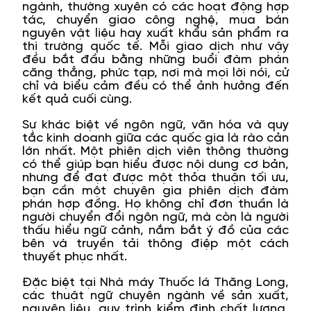
ngành, thường xuyên có các hoạt động hợp
tác, chuyển giao công nghệ, mua bán
nguyên vật liệu hay xuất khẩu sản phẩm ra
thị trường quốc tế. Mỗi giao dịch như vậy
đều bắt đầu bằng những buổi đàm phán
căng thẳng, phức tạp, nơi mà mọi lời nói, cử
chỉ và biểu cảm đều có thể ảnh hưởng đến
kết quả cuối cùng.
Sự khác biệt về ngôn ngữ, văn hóa và quy
tắc kinh doanh giữa các quốc gia là rào cản
lớn nhất. Một phiên dịch viên thông thường
có thể giúp bạn hiểu được nội dung cơ bản,
nhưng để đạt được một thỏa thuận tối ưu,
bạn cần một chuyên gia phiên dịch đàm
phán hợp đồng. Họ không chỉ đơn thuần là
người chuyển đổi ngôn ngữ, mà còn là người
thấu hiểu ngữ cảnh, nắm bắt ý đồ của các
bên và truyền tải thông điệp một cách
thuyết phục nhất.
Đặc biệt tại Nhà máy Thuốc lá Thăng Long,
các thuật ngữ chuyên ngành về sản xuất,
nguyên liệu, quy trình kiểm định chất lượng,