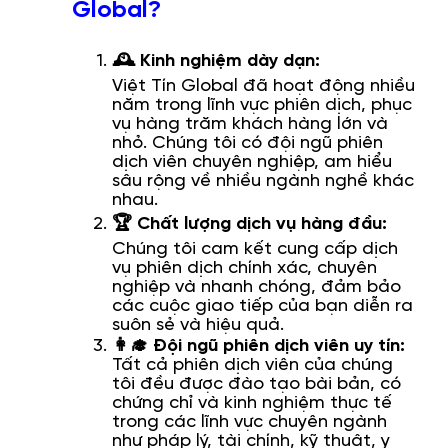
Global?
🕰️ Kinh nghiệm dày dạn:
Việt Tín Global đã hoạt động nhiều
năm trong lĩnh vực phiên dịch, phục
vụ hàng trăm khách hàng lớn và
nhỏ. Chúng tôi có đội ngũ phiên
dịch viên chuyên nghiệp, am hiểu
sâu rộng về nhiều ngành nghề khác
nhau.
🏆 Chất lượng dịch vụ hàng đầu:
Chúng tôi cam kết cung cấp dịch
vụ phiên dịch chính xác, chuyên
nghiệp và nhanh chóng, đảm bảo
các cuộc giao tiếp của bạn diễn ra
suôn sẻ và hiệu quả.
👩‍🎓 Đội ngũ phiên dịch viên uy tín:
Tất cả phiên dịch viên của chúng
tôi đều được đào tạo bài bản, có
chứng chỉ và kinh nghiệm thực tế
trong các lĩnh vực chuyên ngành
như pháp lý, tài chính, kỹ thuật, y