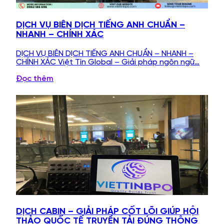
DỊCH VỤ BIÊN DỊCH TIẾNG ANH CHUẨN –
NHANH – CHÍNH XÁC
DỊCH VỤ BIÊN DỊCH TIẾNG ANH CHUẨN – NHANH –
CHÍNH XÁC Việt Tín Global – Giải pháp ngôn ngữ…
Đọc thêm
DỊCH CABIN – GIẢI PHÁP CỐT LÕI GIÚP HỘI
THẢO QUỐC TẾ TRUYỀN TẢI ĐÚNG THÔNG