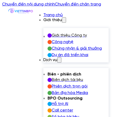
Chuyển đến nội dung chính
Chuyển đến chân trang
Trang chủ
Giới thiệu
Giới thiệu Công ty
Công nghệ
Chứng nhận & giải thưởng
Dự án đã triển khai
Dịch vụ
Biên - phiên dịch
Biên dịch tài liệu
Phiên dịch trọn gói
Bản địa hóa Media
BPO Outsourcing
Hỗ trợ AI
Call center
Số hóa tài liệu