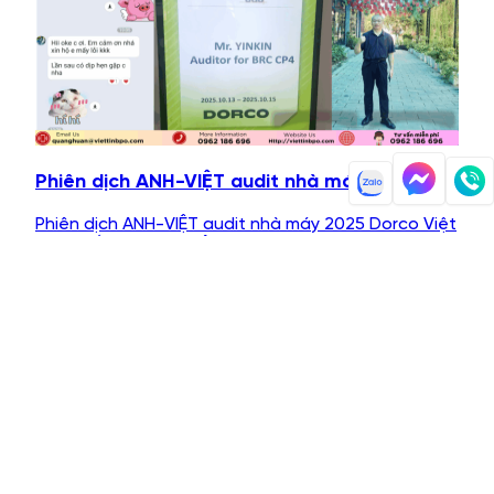
Phiên dịch ANH-VIỆT audit nhà máy 2025
Phiên dịch ANH-VIỆT audit nhà máy 2025 Dorco Việt
Nam Tiếp Tục Tin Tưởng Chọn Việt Tín Global Là
Đối…
Đọc thêm