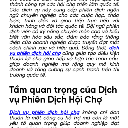
thành công tại các hội chợ triển lãm quốc tế.
Các dịch vụ này cung cấp phiên dịch ngôn
ngữ chuyên nghiệp cho các cuộc họp, thảo
luận, trình diễn và giao tiếp trực tiếp với
khách hàng và đối tác quốc tế. Đội ngũ phiên
dịch viên có kỹ năng chuyên môn cao và hiểu
biết văn hóa sâu sắc, đảm bảo rằng thông
điệp của doanh nghiệp được truyền đạt một
cách chính xác và hiệu quả. Đồng thời,
dịch
vụ phiên dịch hội chợ
cũng giúp tạo điều kiện
thuận lợi cho giao tiếp và hợp tác toàn cầu,
giúp doanh nghiệp mở rộng quy mô kinh
doanh và tăng cường sự cạnh tranh trên thị
trường quốc tế.
Tầm quan trọng của Dịch
vụ Phiên Dịch Hội Chợ
Dịch vụ phiên dịch hội chợ
không chỉ đơn
thuần là một công cụ hỗ trợ mà còn là một
yếu tố quan trọng giúp doanh nghiệp đạt