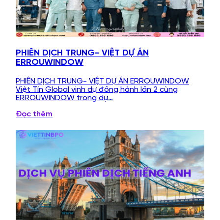
PHIÊN DỊCH TRUNG- VIỆT DỰ ÁN
ERROUWINDOW
PHIÊN DỊCH TRUNG- VIỆT DỰ ÁN ERROUWINDOW
Việt Tín Global vinh dự đồng hành lần 2 cùng
ERROUWINDOW trong dự…
Đọc thêm