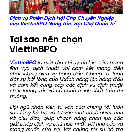
Dịch vụ Phiên Dịch Hội Chợ Chuyên Nghiệp
của ViettinBPO Nâng tầm Hội Chợ Quốc Tế
Tại sao nên chọn
ViettinBPO
ViettinBPO
là một địa chỉ uy tín lâu năm trong
lĩnh vực dịch thuật với cam kết mang đến
chất lượng dịch vụ hàng đầu. Chúng tôi luôn
đặt sự hài lòng của khách hàng lên hàng đầu
và cam kết cung cấp các dịch vụ dịch thuật
chất lượng với giá cả cạnh tranh nhất trên thị
trường.
Đội ngũ nhân viên tư vấn của chúng tôi luôn
sẵn lòng hỗ trợ và tư vấn một cách nhiệt tình
và chu đáo, giúp khách hàng chọn lựa các
giải pháp dịch vụ phù hợp nhất với nhu cầu và
mong muốn của họ. Với chúng tôi sự hỗ trợ