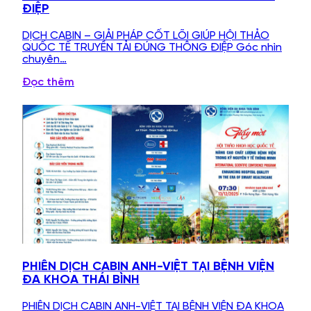
ĐIỆP
DỊCH CABIN – GIẢI PHÁP CỐT LÕI GIÚP HỘI THẢO
QUỐC TẾ TRUYỀN TẢI ĐÚNG THÔNG ĐIỆP Góc nhìn
chuyên…
Đọc thêm
PHIÊN DỊCH CABIN ANH-VIỆT TẠI BỆNH VIỆN
ĐA KHOA THÁI BÌNH
PHIÊN DỊCH CABIN ANH-VIỆT TẠI BỆNH VIỆN ĐA KHOA