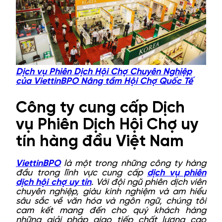
Dịch vụ Phiên Dịch Hội Chợ Chuyên Nghiệp
của ViettinBPO Nâng tầm Hội Chợ Quốc Tế
Công ty cung cấp Dịch
vụ Phiên Dịch Hội Chợ uy
tín hàng đầu Việt Nam
ViettinBPO
là một trong những công ty hàng
đầu trong lĩnh vực cung cấp
dịch vụ phiên
dịch hội chợ uy tín
. Với đội ngũ phiên dịch viên
chuyên nghiệp, giàu kinh nghiệm và am hiểu
sâu sắc về văn hóa và ngôn ngữ, chúng tôi
cam kết mang đến cho quý khách hàng
những giải pháp giao tiếp chất lượng cao