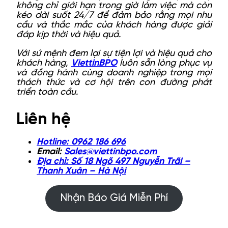
không chỉ giới hạn trong giờ làm việc mà còn
kéo dài suốt 24/7 để đảm bảo rằng mọi nhu
cầu và thắc mắc của khách hàng được giải
đáp kịp thời và hiệu quả.
Với sứ mệnh đem lại sự tiện lợi và hiệu quả cho
khách hàng,
ViettinBPO
luôn sẵn lòng phục vụ
và đồng hành cùng doanh nghiệp trong mọi
thách thức và cơ hội trên con đường phát
triển toàn cầu.
Liên hệ
Hotline: 0962 186 696
Email:
Sales@viettinbpo.com
Địa chỉ: Số 18 Ngõ 497 Nguyễn Trãi –
Thanh Xuân – Hà Nội
Nhận Báo Giá Miễn Phí