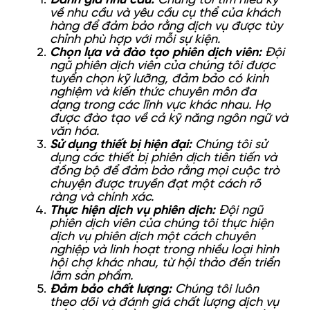
Đánh giá nhu cầu:
Chúng tôi tìm hiểu kỹ
về nhu cầu và yêu cầu cụ thể của khách
hàng để đảm bảo rằng dịch vụ được tùy
chỉnh phù hợp với mỗi sự kiện.
Chọn lựa và đào tạo phiên dịch viên:
Đội
ngũ phiên dịch viên của chúng tôi được
tuyển chọn kỹ lưỡng, đảm bảo có kinh
nghiệm và kiến thức chuyên môn đa
dạng trong các lĩnh vực khác nhau. Họ
được đào tạo về cả kỹ năng ngôn ngữ và
văn hóa.
Sử dụng thiết bị hiện đại:
Chúng tôi sử
dụng các thiết bị phiên dịch tiên tiến và
đồng bộ để đảm bảo rằng mọi cuộc trò
chuyện được truyền đạt một cách rõ
ràng và chính xác.
Thực hiện dịch vụ phiên dịch:
Đội ngũ
phiên dịch viên của chúng tôi thực hiện
dịch vụ phiên dịch một cách chuyên
nghiệp và linh hoạt trong nhiều loại hình
hội chợ khác nhau, từ hội thảo đến triển
lãm sản phẩm.
Đảm bảo chất lượng:
Chúng tôi luôn
theo dõi và đánh giá chất lượng dịch vụ