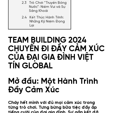
Trò Chơi “Truyền Bóng
Nước”: Niềm Vui và Sự
Sảng Khoái
Kết Thúc Hành Trình:
Những Kỷ Niệm Đọng
Lại
TEAM BUILDING 2024
CHUYẾN ĐI ĐẦY CẢM XÚC
CỦA ĐẠI GIA ĐÌNH VIỆT
TÍN GLOBAL
Mở đầu: Một Hành Trình
Đầy Cảm Xúc
Cháy hết mình với đủ mọi cảm xúc trong
từng trò chơi. Tưng bừng bữa tiệc đầy ắp
tiếng cười của đại gia đình. Sự gắn kết đã