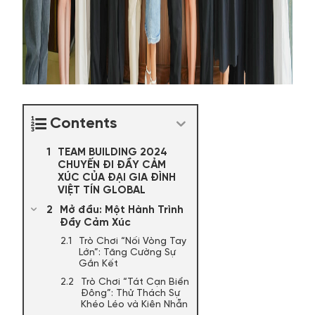
Contents
TEAM BUILDING 2024
CHUYẾN ĐI ĐẦY CẢM
XÚC CỦA ĐẠI GIA ĐÌNH
VIỆT TÍN GLOBAL
Mở đầu: Một Hành Trình
Đầy Cảm Xúc
Trò Chơi “Nối Vòng Tay
Lớn”: Tăng Cường Sự
Gắn Kết
Trò Chơi “Tát Cạn Biển
Đông”: Thử Thách Sự
Khéo Léo và Kiên Nhẫn