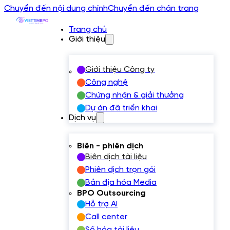
Chuyển đến nội dung chính
Chuyển đến chân trang
Trang chủ
Giới thiệu
Giới thiệu Công ty
Công nghệ
Chứng nhận & giải thưởng
Dự án đã triển khai
Dịch vụ
Biên - phiên dịch
Biên dịch tài liệu
Phiên dịch trọn gói
Bản địa hóa Media
BPO Outsourcing
Hỗ trợ AI
Call center
Số hóa tài liệu