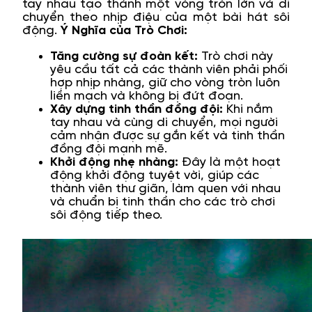
tay nhau tạo thành một vòng tròn lớn và di
chuyển theo nhịp điệu của một bài hát sôi
động.
Ý Nghĩa của Trò Chơi:
Tăng cường sự đoàn kết:
Trò chơi này
yêu cầu tất cả các thành viên phải phối
hợp nhịp nhàng, giữ cho vòng tròn luôn
liền mạch và không bị đứt đoạn.
Xây dựng tinh thần đồng đội:
Khi nắm
tay nhau và cùng di chuyển, mọi người
cảm nhận được sự gắn kết và tinh thần
đồng đội mạnh mẽ.
Khởi động nhẹ nhàng:
Đây là một hoạt
động khởi động tuyệt vời, giúp các
thành viên thư giãn, làm quen với nhau
và chuẩn bị tinh thần cho các trò chơi
sôi động tiếp theo.